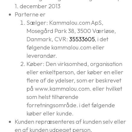
1. december 2013
Parterne er
Sælger: Kammalou.com ApS,
Mosegård Park 38, 3500 Værløse,
Danmark, CVR:
35533605
, i det
følgende kammalou.com eller
leverandør.
Køber: Den virksomhed, organisation
eller enkeltperson, der køber en eller
flere af de ydelser, som er beskrevet
på www.kammalou.com. eller hvilket
som helst tilhørende
forretningsområde. i det følgende
køber eller kunde.
Kunden repræsenteres af kunden selv eller
en af kunden udpeget person,